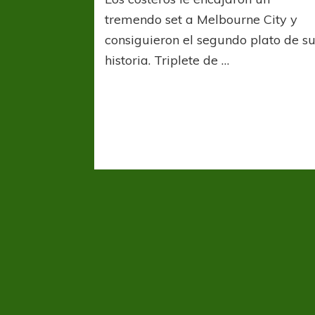
Coast
Marine
tremendo set a Melbourne City y
un
consiguieron el segundo plato de s
camp
historia. Triplete de …
con
autor