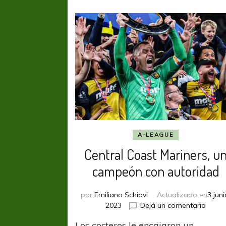
A-LEAGUE
Central Coast Mariners, u
campeón con autoridad
por
Emiliano Schiavi
Actualizado en
3 juni
en
2023
Dejá un comentario
Centr
Los costeros le encajaron un