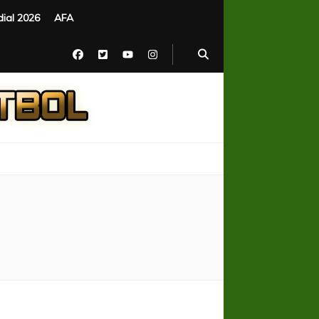
ial 2026
AFA