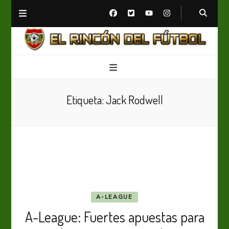
El Rincón del Fútbol
Diario digital de Fútbol
Etiqueta:
Jack Rodwell
A-LEAGUE
A-League: Fuertes apuestas para