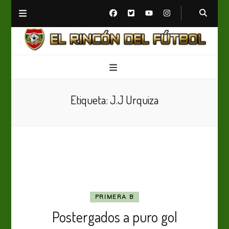
El Rincón del Fútbol
Diario digital de Fútbol
Etiqueta:
J.J Urquiza
PRIMERA B
Postergados a puro gol