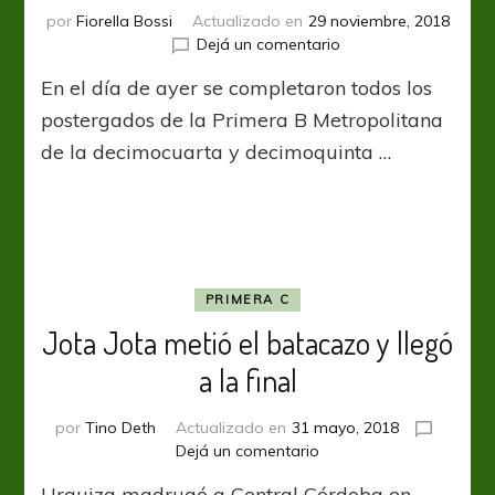
por
Fiorella Bossi
Actualizado en
29 noviembre, 2018
en
Dejá un comentario
Postergados
En el día de ayer se completaron todos los
a
puro
postergados de la Primera B Metropolitana
gol
de la decimocuarta y decimoquinta …
PRIMERA C
Jota Jota metió el batacazo y llegó
a la final
por
Tino Deth
Actualizado en
31 mayo, 2018
en
Dejá un comentario
Jota
Urquiza madrugó a Central Córdoba en