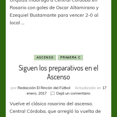
Jota
metió
Rosario con goles de Oscar Altamirano y
el
Ezequiel Bustamante para vencer 2-0 al
batacazo
local …
y
llegó
a
la
final
ASCENSO
PRIMERA C
Siguen los preparativos en el
Ascenso
por
Redacción El Rincón del Fútbol
Actualizado en
17
en
enero, 2017
Dejá un comentario
Siguen
Vuelve el clásico rosarino del ascenso.
los
preparativos
Central Córdoba, que arregló la vuelta de
en