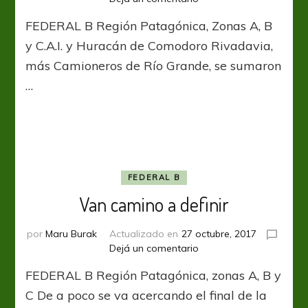
Cuatro
FEDERAL B Región Patagónica, Zonas A, B
clasificados
y
y C.A.I. y Huracán de Comodoro Rivadavia,
dos
más Camioneros de Río Grande, se sumaron
casi
…
condenados
FEDERAL B
Van camino a definir
por
Maru Burak
Actualizado en
27 octubre, 2017
en
Dejá un comentario
Van
FEDERAL B Región Patagónica, zonas A, B y
camino
a
C De a poco se va acercando el final de la
definir