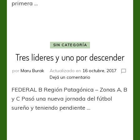
primera …
SIN CATEGORÍA
Tres líderes y uno por descender
por
Maru Burak
Actualizado en
16 octubre, 2017
en
Dejá un comentario
Tres
FEDERAL B Región Patagónica – Zonas A, B
líderes
y
y C Pasó una nueva jornada del fútbol
uno
sureño y teniendo pendiente …
por
descender