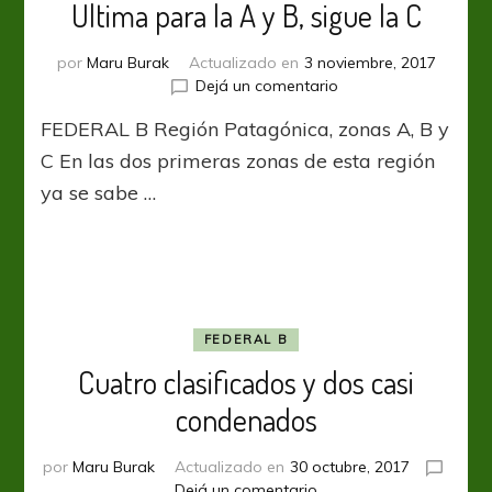
Última para la A y B, sigue la C
por
Maru Burak
Actualizado en
3 noviembre, 2017
en
Dejá un comentario
Última
FEDERAL B Región Patagónica, zonas A, B y
para
la
C En las dos primeras zonas de esta región
A
ya se sabe …
y
B,
sigue
la
C
FEDERAL B
Cuatro clasificados y dos casi
condenados
por
Maru Burak
Actualizado en
30 octubre, 2017
en
Dejá un comentario