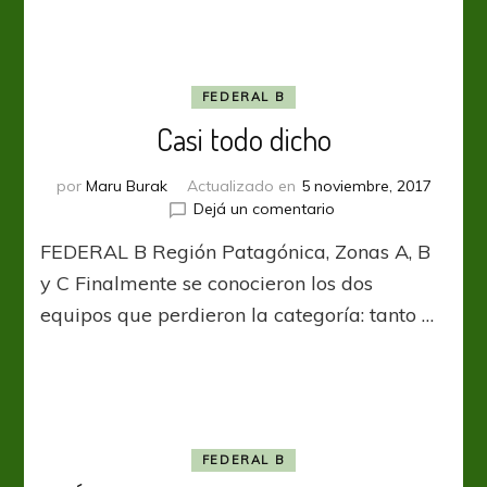
FEDERAL B
Casi todo dicho
por
Maru Burak
Actualizado en
5 noviembre, 2017
en
Dejá un comentario
Casi
FEDERAL B Región Patagónica, Zonas A, B
todo
dicho
y C Finalmente se conocieron los dos
equipos que perdieron la categoría: tanto …
FEDERAL B