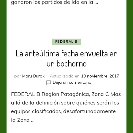
ganaron los partidos de ida en la …
para
el
infarto
FEDERAL B
La anteúltima fecha envuelta en
un bochorno
por
Maru Burak
Actualizado en
10 noviembre, 2017
en
Dejá un comentario
La
FEDERAL B Región Patagónica, Zona C Más
anteúltima
fecha
allá de la definición sobre quiénes serán los
envuelta
equipos clasificados, desafortunadamente
en
la Zona …
un
bochorno