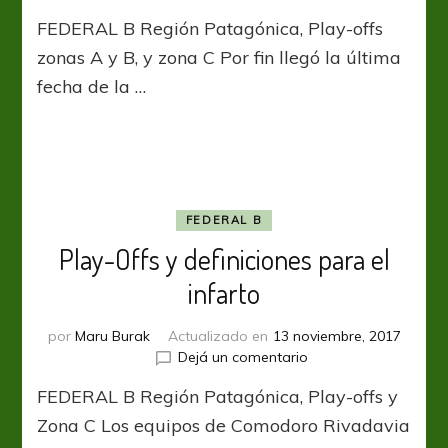
Se
FEDERAL B Región Patagónica, Play-offs
define
el
zonas A y B, y zona C Por fin llegó la última
sur
fecha de la …
FEDERAL B
Play-Offs y definiciones para el
infarto
por
Maru Burak
Actualizado en
13 noviembre, 2017
en
Dejá un comentario
Play-
FEDERAL B Región Patagónica, Play-offs y
Offs
y
Zona C Los equipos de Comodoro Rivadavia
definiciones