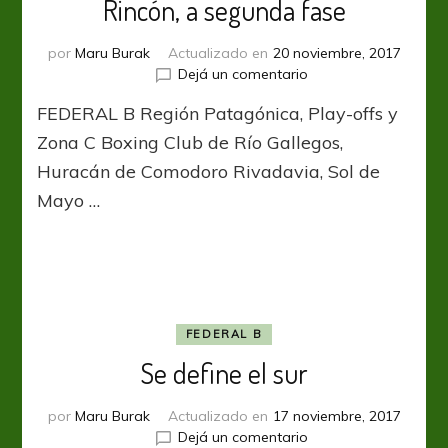
Rincón, a segunda fase
por
Maru Burak
Actualizado en
20 noviembre, 2017
en
Dejá un comentario
Boxing,
FEDERAL B Región Patagónica, Play-offs y
Sol
de
Zona C Boxing Club de Río Gallegos,
Mayo,
Huracán de Comodoro Rivadavia, Sol de
Huracán
Mayo …
y
Rincón,
a
segunda
fase
FEDERAL B
Se define el sur
por
Maru Burak
Actualizado en
17 noviembre, 2017
en
Dejá un comentario