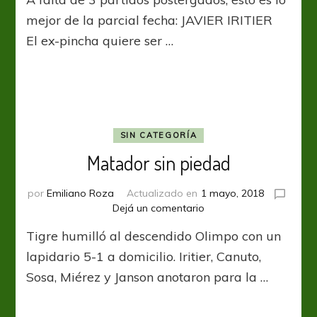
5
–
mejor de la parcial fecha: JAVIER IRITIER
Fecha
El ex-pincha quiere ser …
25
SIN CATEGORÍA
Matador sin piedad
por
Emiliano Roza
Actualizado en
1 mayo, 2018
en
Dejá un comentario
Matador
Tigre humilló al descendido Olimpo con un
sin
piedad
lapidario 5-1 a domicilio. Iritier, Canuto,
Sosa, Miérez y Janson anotaron para la …