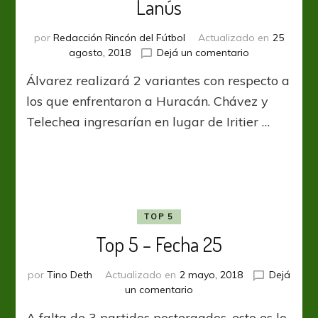
Lanús
por
Redacción Rincón del Fútbol
Actualizado en
25
en
agosto, 2018
Dejá un comentario
Con
Álvarez realizará 2 variantes con respecto a
cambios
para
los que enfrentaron a Huracán. Chávez y
enfrentar
Telechea ingresarían en lugar de Iritier …
a
Lanús
TOP 5
Top 5 – Fecha 25
por
Tino Deth
Actualizado en
2 mayo, 2018
Dejá
en
un comentario
Top
A falta de 3 partidos postergados, esto es lo