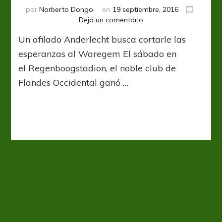
por
Norberto Dongo
en
19 septiembre, 2016
en
Dejá un comentario
A
Un afilado Anderlecht busca cortarle las
por
la
esperanzas al Waregem El sábado en
cabeza
el Regenboogstadion, el noble club de
del
Flandes Occidental ganó …
Waregem