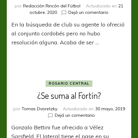
por
Redacción Rincón del Fútbol
Actualizado en
21
en
octubre, 2020
Dejá un comentario
Talleres
En la búsqueda de club su agente lo ofreció
desiste
de
al conjunto cordobés pero no hubo
Gonzalo
resolución alguna. Acaba de ser …
Bettini
ROSARIO CENTRAL
¿Se suma al Fortín?
por
Tomas Dvoretzky
Actualizado en
30 mayo, 2019
en
Dejá un comentario
¿Se
Gonzalo Bettini fue ofrecido a Vélez
suma
al
Sarsfield. El lateral tiene el pase en su