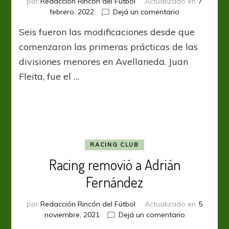
por
Redacción Rincón del Fútbol
Actualizado en
7
en
febrero, 2022
Dejá un comentario
Racing
Seis fueron las modificaciones desde que
actualizó
los
comenzaron las primeras prácticas de las
entrenadores
divisiones menores en Avellaneda. Juan
de
Fleita, fue el …
las
inferiores
RACING CLUB
Racing removió a Adrián
Fernández
por
Redacción Rincón del Fútbol
Actualizado en
5
en
noviembre, 2021
Dejá un comentario
Racing