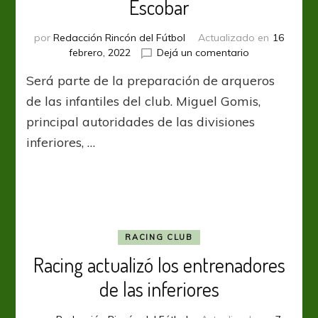
Escobar
por
Redacción Rincón del Fútbol
Actualizado en
16
en
febrero, 2022
Dejá un comentario
Racing
Será parte de la preparación de arqueros
reconoce
a
de las infantiles del club. Miguel Gomis,
Federico
principal autoridades de las divisiones
Escobar
inferiores, …
RACING CLUB
Racing actualizó los entrenadores
de las inferiores