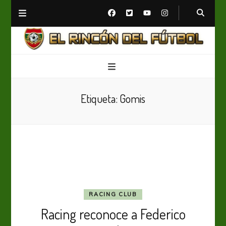
El Rincón del Fútbol
Diario digital de Fútbol
Etiqueta:
Gomis
RACING CLUB
Racing reconoce a Federico