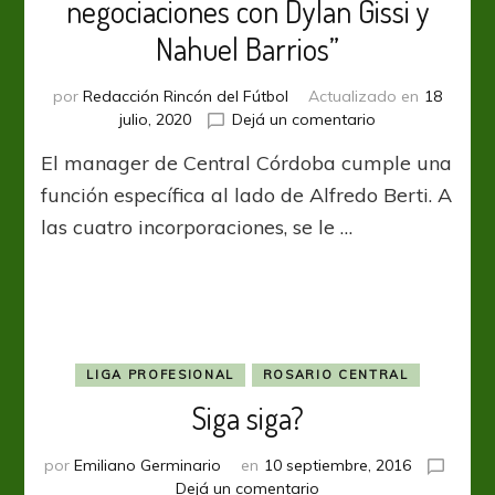
negociaciones con Dylan Gissi y
Nahuel Barrios”
por
Redacción Rincón del Fútbol
Actualizado en
18
en
julio, 2020
Dejá un comentario
Alexis
El manager de Central Córdoba cumple una
Ferrero:
“Estamos
función específica al lado de Alfredo Berti. A
en
las cuatro incorporaciones, se le …
negociaciones
con
Dylan
Gissi
y
Nahuel
Barrios”
LIGA PROFESIONAL
ROSARIO CENTRAL
Siga siga?
por
Emiliano Germinario
en
10 septiembre, 2016
en
Dejá un comentario