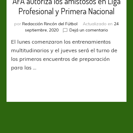
AFA autoriza los amistosos en Liga
Profesional y Primera Nacional
por
Redacción Rincón del Fútbol
Actualizado en
24
en
septiembre, 2020
Dejá un comentario
AFA
El lunes comenzaron los entrenamientos
autoriza
los
multitudinarios y el jueves será el turno de
amistosos
los primeros encuentros de preparación
en
para las …
Liga
Profesional
y
Primera
Nacional