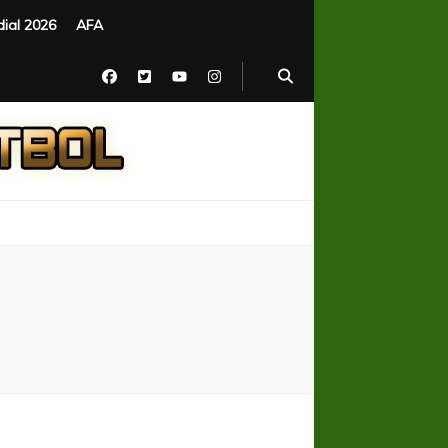
ial 2026
AFA