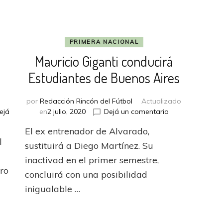
PRIMERA NACIONAL
Mauricio Giganti conducirá
Estudiantes de Buenos Aires
por
Redacción Rincón del Fútbol
Actualizado
en
ejá
en
2 julio, 2020
Dejá un comentario
Mauricio
El ex entrenador de Alvarado,
Giganti
l
conducirá
sustituirá a Diego Martínez. Su
Estudiantes
inactivad en el primer semestre,
de
ro
concluirá con una posibilidad
Buenos
Aires
inigualable …