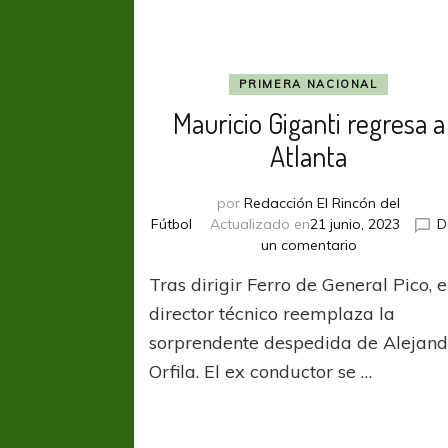
PRIMERA NACIONAL
Mauricio Giganti regresa a
Atlanta
por
Redacción El Rincón del
Fútbol
Actualizado en
21 junio, 2023
D
en
un comentario
Mauricio
Tras dirigir Ferro de General Pico, e
Giganti
regresa
director técnico reemplaza la
a
sorprendente despedida de Alejand
Atlanta
Orfila. El ex conductor se …