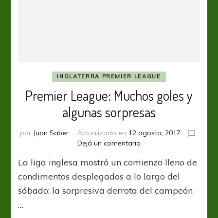
INGLATERRA PREMIER LEAGUE
Premier League: Muchos goles y
algunas sorpresas
por
Juan Saber
Actualizado en
12 agosto, 2017
en
Dejá un comentario
Premier
La liga inglesa mostró un comienzo lleno de
League:
Muchos
condimentos desplegados a lo largo del
goles
sábado: la sorpresiva derrota del campeón
y
…
algunas
sorpresas