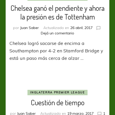
Chelsea ganó el pendiente y ahora
la presión es de Tottenham
por
Juan Saber
Actualizado en
26 abril, 2017
en
Dejá un comentario
Chelsea
Chelsea logró sacarse de encima a
ganó
el
Southampton por 4-2 en Stamford Bridge y
pendiente
está un paso más cerca de alzar …
y
ahora
la
presión
es
de
Tottenham
INGLATERRA PREMIER LEAGUE
Cuestión de tiempo
por
Juan Saber
Actualizado en
19 marzo, 2017
1