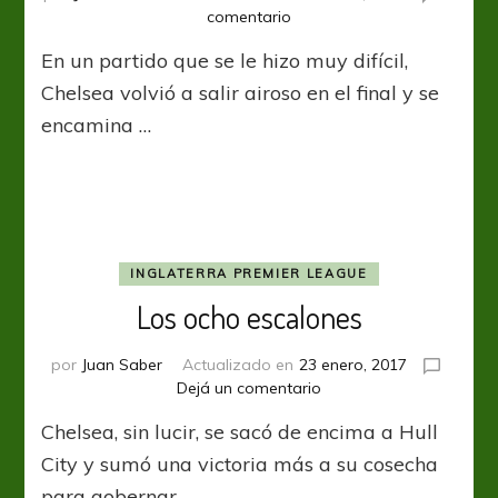
en
comentario
Cuestión
En un partido que se le hizo muy difícil,
de
tiempo
Chelsea volvió a salir airoso en el final y se
encamina …
INGLATERRA PREMIER LEAGUE
Los ocho escalones
por
Juan Saber
Actualizado en
23 enero, 2017
en
Dejá un comentario
Los
Chelsea, sin lucir, se sacó de encima a Hull
ocho
escalones
City y sumó una victoria más a su cosecha
para gobernar …