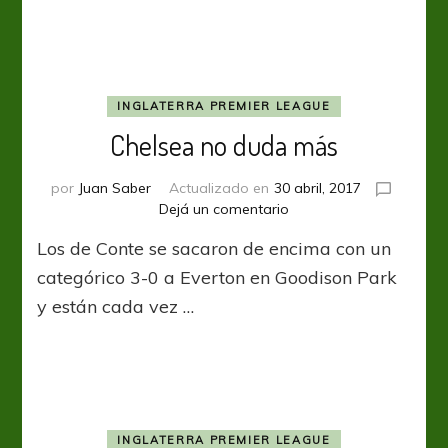
INGLATERRA PREMIER LEAGUE
Chelsea no duda más
por
Juan Saber
Actualizado en
30 abril, 2017
en
Dejá un comentario
Chelsea
Los de Conte se sacaron de encima con un
no
duda
categórico 3-0 a Everton en Goodison Park
más
y están cada vez …
INGLATERRA PREMIER LEAGUE