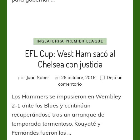
INGLATERRA PREMIER LEAGUE
EFL Cup: West Ham sacó al
Chelsea con justicia
por
Juan Saber
en
26 octubre, 2016
Dejá un
en
comentario
EFL
Los Hammers se impusieron en Wembley
Cup:
West
2-1 ante los Blues y continúan
Ham
recuperándose tras un arranque de
sacó
temporada tormentoso. Kouyaté y
al
Chelsea
Fernandes fueron los …
con