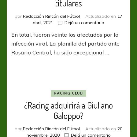
titulares
por
Redacción Rincón del Fútbol
Actualizado en
17
en
abril, 2021
Dejá un comentario
Banfield
En total, fueron veinte los afectados por la
reactiva
las
infección viral. La planilla del partido ante
practicas
Rosario Central, ha sido excepcional …
con
titulares
RACING CLUB
¿Racing adquirirá a Giuliano
Galoppo?
por
Redacción Rincón del Fútbol
Actualizado en
20
en
noviembre, 2020
Dejá un comentario