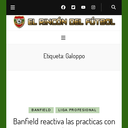
El Rincón del Fútbol
Diario digital de Fútbol
Etiqueta:
Galoppo
BANFIELD
LIGA PROFESIONAL
Banfield reactiva las practicas con