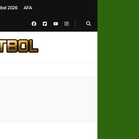
ial 2026
AFA