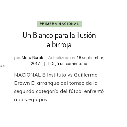
PRIMERA NACIONAL
Un Blanco para la ilusión
albirroja
en
o
por
Maru Burak
Actualizado en
18 septiembre,
Puntero
en
2017
Dejá un comentario
 un
en
Un
soledad
NACIONAL B Instituto vs Guillermo
Blanco
s
para
Brown El arranque del torneo de la
la
segunda categoría del fútbol enfrentó
ilusión
a dos equipos …
albirroja