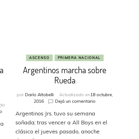
ASCENSO
PRIMERA NACIONAL
a
Argentinos marcha sobre
Rueda
por
Darío Altobelli
Actualizado en
18 octubre,
en
2016
Dejá un comentario
ado
Argentinos
en
o
Argentinos Jrs. tuvo su semana
marcha
En
sobre
soñada; tras vencer a All Boys en el
 a
Ecuador,
Rueda
promueven
clásico el jueves pasado, anoche
una