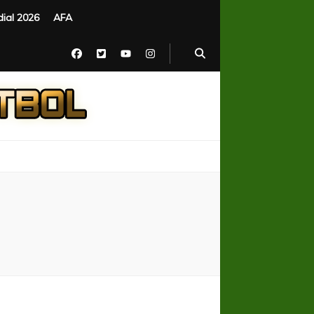
ial 2026
AFA