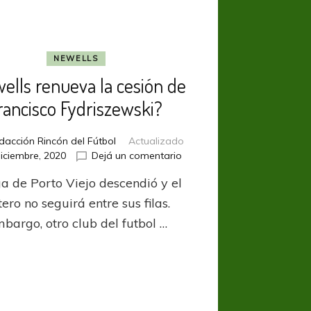
NEWELLS
ells renueva la cesión de
rancisco Fydriszewski?
dacción Rincón del Fútbol
Actualizado
en
iciembre, 2020
Dejá un comentario
¿Newells
ga de Porto Viejo descendió y el
renueva
la
ero no seguirá entre sus filas.
cesión
mbargo, otro club del futbol …
de
Francisco
Fydriszewski?