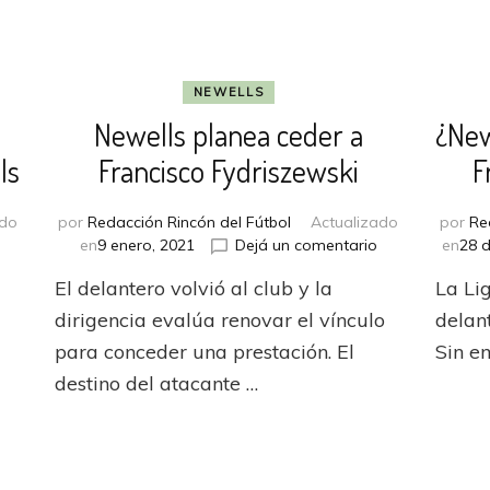
NEWELLS
Newells planea ceder a
¿New
ls
Francisco Fydriszewski
F
ado
por
Redacción Rincón del Fútbol
Actualizado
por
Re
en
en
o
en
9 enero, 2021
Dejá un comentario
en
28 d
Francisco
Newells
El delantero volvió al club y la
La Li
Fydriszewski
planea
rescindió
ceder
dirigencia evalúa renovar el vínculo
delant
contrato
a
para conceder una prestación. El
Sin e
en
Francisco
destino del atacante …
Newells
Fydriszewski