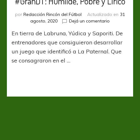
#GranDT: Humilde, Pobre y Lírico
por
Redacción Rincón del Fútbol
Actualizado en
31
en
agosto, 2020
Dejá un comentario
#GranDT:
En tierra de Labruna, Yúdica y Saporiti. De
Humilde,
Pobre
entrenadores que consiguieron desarrollar
y
un juego que identificó a La Paternal. Que
Lírico
se consagraron en el …