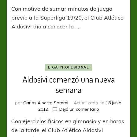
Aldosivi
Con motivo de sumar minutos de juego
visitará
a
previo a la Superliga 19/20, el Club Atlético
Independiente
Aldosivi dio a conocer la …
LIGA PROFESIONAL
Aldosivi comenzó una nueva
semana
por
Carlos Alberto Sommi
Actualizado en
18 junio,
en
2019
Dejá un comentario
Aldosivi
Con ejercicios físicos en gimnasio y en horas
comenzó
una
de la tarde, el Club Atlético Aldosivi
nueva