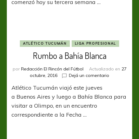
comenzó hoy su tercera semana …
semana
ATLÉTICO TUCUMÁN
LIGA PROFESIONAL
Rumbo a Bahía Blanca
por
Redacción El Rincón del Fútbol
Actualizado en
27
en
octubre, 2016
Dejá un comentario
Rumbo
Atlético Tucumán viajó este jueves
a
Bahía
a Buenos Aires y luego a Bahía Blanca para
Blanca
visitar a Olimpo, en un encuentro
correspondiente a la Fecha …