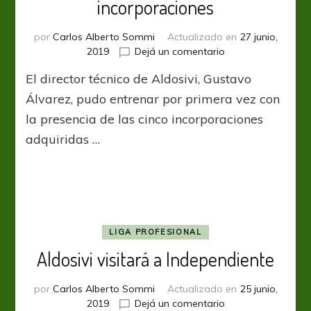
incorporaciones
por
Carlos Alberto Sommi
Actualizado en
27 junio,
en
2019
Dejá un comentario
Álvarez
El director técnico de Aldosivi, Gustavo
entrenó
con
Álvarez, pudo entrenar por primera vez con
las
la presencia de las cinco incorporaciones
cinco
adquiridas …
incorporaciones
LIGA PROFESIONAL
Aldosivi visitará a Independiente
por
Carlos Alberto Sommi
Actualizado en
25 junio,
en
2019
Dejá un comentario