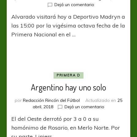
en
Dejá un comentario
Partido
Alvarado visitará hoy a Deportivo Madryn a
de
distintas
las 15:00 por la vigésima octava fecha de la
realidades
Primera Nacional en el …
PRIMERA D
Argentino hay uno solo
por
Redacción Rincón del Fútbol
Actualizado en
25
en
abril, 2018
Dejá un comentario
Argentino
El del Oeste derrotó por 3 a 0 a su
hay
uno
homónimo de Rosario, en Merlo Norte. Por
solo
su parte, Liniers …