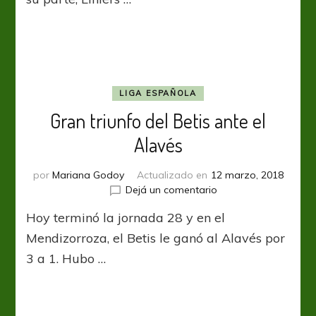
LIGA ESPAÑOLA
Gran triunfo del Betis ante el
Alavés
por
Mariana Godoy
Actualizado en
12 marzo, 2018
en
Dejá un comentario
Gran
Hoy terminó la jornada 28 y en el
triunfo
del
Mendizorroza, el Betis le ganó al Alavés por
Betis
3 a 1. Hubo …
ante
el
Alavés