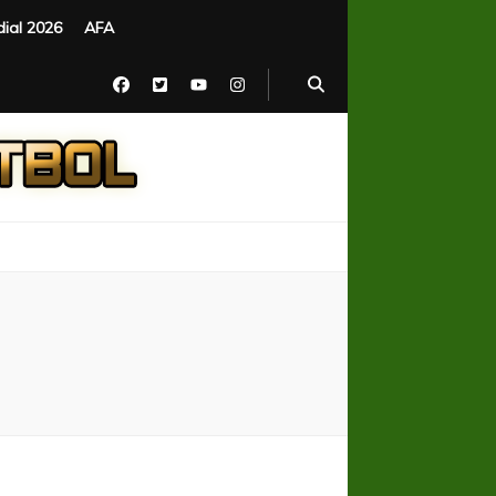
ial 2026
AFA