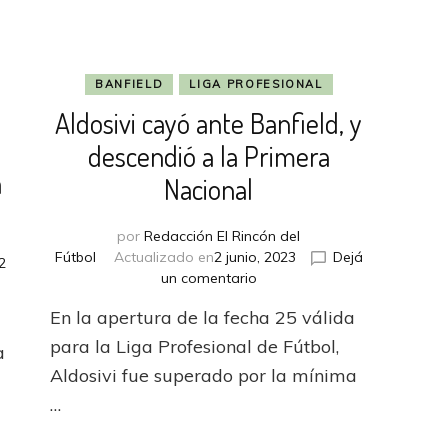
BANFIELD
LIGA PROFESIONAL
Aldosivi cayó ante Banfield, y
descendió a la Primera
a
Nacional
por
Redacción El Rincón del
Fútbol
Actualizado en
2 junio, 2023
Dejá
2
en
un comentario
Aldosivi
En la apertura de la fecha 25 válida
cayó
ante
para la Liga Profesional de Fútbol,
a
Banfield,
tes
Aldosivi fue superado por la mínima
y
…
descendió
a
la