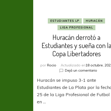
ESTUDIANTES LP
HURACÁN
LIGA PROFESIONAL
Huracán derrotó a
Estudiantes y sueña con l
Copa Libertadores
por
Rocio
Actualizado en
18 octubre, 202
en
Dejá un comentario
Huracán
Huracán se impuso 3-1 ante
derrotó
a
Estudiantes de La Plata por la fech
Estudian
25 de la Liga Profesional de Futbol
y
en …
sueña
con