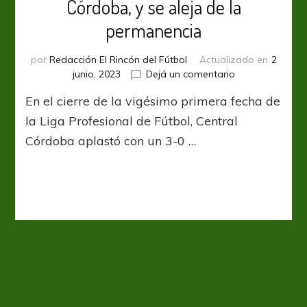
Córdoba, y se aleja de la
permanencia
por
Redacción El Rincón del Fútbol
Actualizado en
2
en
junio, 2023
Dejá un comentario
Aldosivi
En el cierre de la vigésimo primera fecha de
cayó
ante
la Liga Profesional de Fútbol, Central
Central
Córdoba aplastó con un 3-0 …
Córdoba,
y
se
aleja
de
la
permanencia