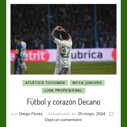
ATLÉTICO TUCUMÁN
BOCA JUNIORS
LIGA PROFESIONAL
Fútbol y corazón Decano
por
Diego Flores
Actualizado en
20 mayo, 2024
en
Dejá un comentario
Fútbol