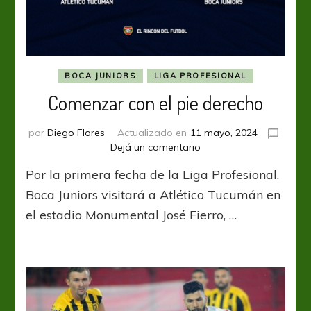
BOCA JUNIORS
LIGA PROFESIONAL
Comenzar con el pie derecho
por
Diego Flores
Actualizado en
11 mayo, 2024
en
Dejá un comentario
Comenzar
Por la primera fecha de la Liga Profesional,
con
el
Boca Juniors visitará a Atlético Tucumán en
pie
el estadio Monumental José Fierro, …
derecho