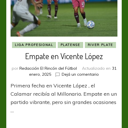
LIGA PROFESIONAL
PLATENSE
RIVER PLATE
Empate en Vicente López
por
Redacción El Rincón del Fútbol
Actualizado en
31
en
enero, 2025
Dejá un comentario
Empate
Primera fecha en Vicente López , el
en
Vicente
Calamar recibía al Millonario. Empate en un
López
partido vibrante, pero sin grandes ocasiones
…