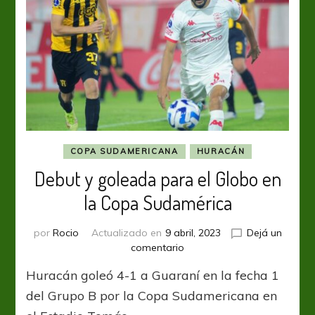
COPA SUDAMERICANA
HURACÁN
Debut y goleada para el Globo en
la Copa Sudamérica
por
Rocio
Actualizado en
9 abril, 2023
Dejá un
en
comentario
Debut
Huracán goleó 4-1 a Guaraní en la fecha 1
y
goleada
del Grupo B por la Copa Sudamericana en
para