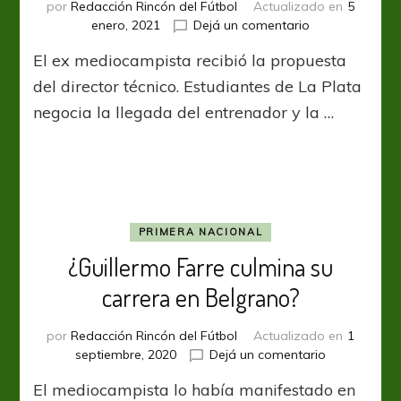
por
Redacción Rincón del Fútbol
Actualizado en
5
en
enero, 2021
Dejá un comentario
Guillermo
El ex mediocampista recibió la propuesta
Farré:
“Zielinski
del director técnico. Estudiantes de La Plata
me
negocia la llegada del entrenador y la …
ofreció
ser
parte
de
su
cuerpo
técnico”
PRIMERA NACIONAL
¿Guillermo Farre culmina su
carrera en Belgrano?
por
Redacción Rincón del Fútbol
Actualizado en
1
en
septiembre, 2020
Dejá un comentario
¿Guillermo
El mediocampista lo había manifestado en
Farre