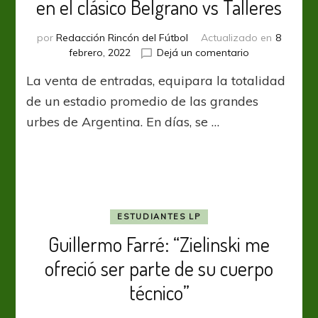
en el clásico Belgrano vs Talleres
por
Redacción Rincón del Fútbol
Actualizado en
8
en
febrero, 2022
Dejá un comentario
Córdoba
La venta de entradas, equipara la totalidad
bate
record
de un estadio promedio de las grandes
de
urbes de Argentina. En días, se …
entradas
en
el
clásico
Belgrano
vs
Talleres
ESTUDIANTES LP
Guillermo Farré: “Zielinski me
ofreció ser parte de su cuerpo
técnico”