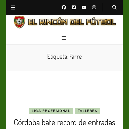
El Rincón del Fútbol
Diario digital de Fútbol
Etiqueta:
Farre
LIGA PROFESIONAL
TALLERES
Córdoba bate record de entradas