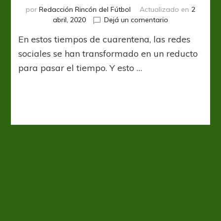
por
Redacción Rincón del Fútbol
Actualizado en
2
en
abril, 2020
Dejá un comentario
¿Se
En estos tiempos de cuarentena, las redes
hacían
los
sociales se han transformado en un reducto
lesionados?
para pasar el tiempo. Y esto …