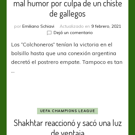
mal humor por culpa de un chiste
de gallegos
por
Emiliano Schiavi
Actualizado en
9 febrero, 2021
en
Dejá un comentario
La
Los “Colchoneros” tenían la victoria en el
Liga:
Atlético
bolsillo hasta que una conexión argentina
Madrid
decretó el postrero empate. Tampoco es tan
quedó
…
de
mal
humor
por
culpa
de
un
UEFA CHAMPIONS LEAGUE
chiste
Shakhtar reaccionó y sacó una luz
de
gallegos
de ventaja