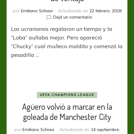
por
Emiliano Schiavi
Actualizado en
22 febrero, 2018
en
Dejá un comentario
Shakhtar
Los ucranianos regalaron un tiempo y la
reaccionó
y
“Loba” aullaba mejor. Pero apareció
sacó
“Chucky” cual muñeco maldito y comenzó la
una
pesadilla …
luz
de
ventaja
UEFA CHAMPIONS LEAGUE
Agüero volvió a marcar en la
goleada de Manchester City
por
Emiliano Schiavi
Actualizado en
14 septiembre,