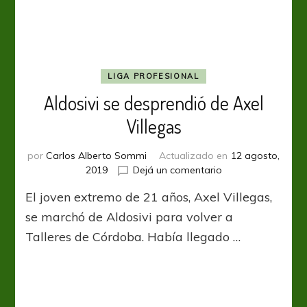
en
Aldosivi
LIGA PROFESIONAL
Aldosivi se desprendió de Axel
Villegas
por
Carlos Alberto Sommi
Actualizado en
12 agosto,
en
2019
Dejá un comentario
Aldosivi
El joven extremo de 21 años, Axel Villegas,
se
desprendió
se marchó de Aldosivi para volver a
de
Talleres de Córdoba. Había llegado …
Axel
Villegas