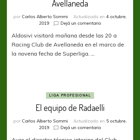
Avellaneda
por
Carlos Alberto Sommi
Actualizado en
4 octubre,
en
2019
Dejá un comentario
Aldosivi
Aldosivi visitará mañana desde las 20 a
va
por
Racing Club de Avellaneda en el marco de
la
la novena fecha de Superliga. …
levantada
a
Avellaneda
LIGA PROFESIONAL
El equipo de Radaelli
por
Carlos Alberto Sommi
Actualizado en
5 octubre,
en
2019
Dejá un comentario
El
Ayer el director técnico interino del Club