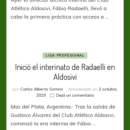
equipo
de
Atlético Aldosivi, Fábio Radaelli, llevó a
Radaelli
cabo la primera práctica con acceso a …
LIGA PROFESIONAL
Inició el interinato de Radaelli en
Aldosivi
por
Carlos Alberto Sommi
Actualizado en
2 octubre,
en
2019
Dejá un comentario
Inició
Mar del Plata, Argentina.- Tras la salida de
el
interinato
Gustavo Álvarez del Club Atlético Aldosivi,
de
comenzó la era interina de Fábio …
Radaelli