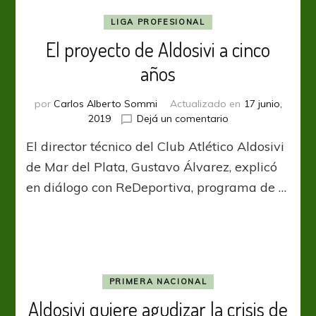
LIGA PROFESIONAL
El proyecto de Aldosivi a cinco
años
por
Carlos Alberto Sommi
Actualizado en
17 junio,
en
2019
Dejá un comentario
El
El director técnico del Club Atlético Aldosivi
proyecto
de
de Mar del Plata, Gustavo Álvarez, explicó
Aldosivi
en diálogo con ReDeportiva, programa de …
a
cinco
años
PRIMERA NACIONAL
Aldosivi quiere agudizar la crisis de