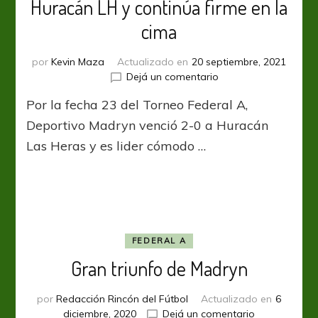
Huracán LH y continúa firme en la
cima
por
Kevin Maza
Actualizado en
20 septiembre, 2021
en
Dejá un comentario
Deportivo
Por la fecha 23 del Torneo Federal A,
Madryn
le
Deportivo Madryn venció 2-0 a Huracán
ganó
Las Heras y es lider cómodo …
a
Huracán
LH
y
continúa
firme
en
FEDERAL A
la
Gran triunfo de Madryn
cima
por
Redacción Rincón del Fútbol
Actualizado en
6
en
diciembre, 2020
Dejá un comentario