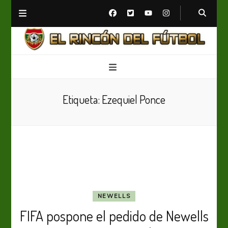
El Rincón del Fútbol
Diario digital de Fútbol
Etiqueta:
Ezequiel Ponce
NEWELLS
FIFA pospone el pedido de Newells