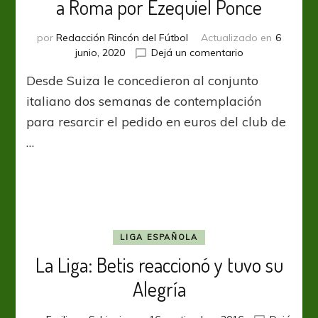
a Roma por Ezequiel Ponce
por
Redacción Rincón del Fútbol
Actualizado en
6
en
junio, 2020
Dejá un comentario
FIFA
Desde Suiza le concedieron al conjunto
pospone
el
italiano dos semanas de contemplación
pedido
para resarcir el pedido en euros del club de
de
…
Newells
a
Roma
por
Ezequiel
Ponce
LIGA ESPAÑOLA
La Liga: Betis reaccionó y tuvo su
Alegría