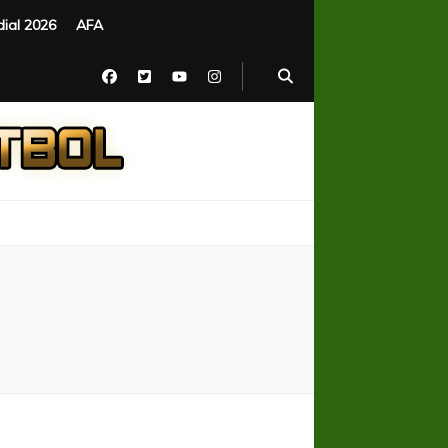
ial 2026
AFA