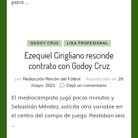
para …
de
la
mano
de
un
nuevo
plantel
GODOY CRUZ
LIGA PROFESIONAL
Ezequiel Cirigliano rescinde
contrato con Godoy Cruz
por
Redacción Rincón del Fútbol
Actualizado en
26
en
mayo, 2021
Dejá un comentario
Ezequiel
El mediocampista jugó pocos minutos y
Cirigliano
rescinde
Sebastián Méndez, solicita otra variable en
contrato
el centro del campo de juego. Restaban seis
con
…
Godoy
Cruz