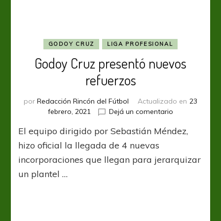
GODOY CRUZ
LIGA PROFESIONAL
Godoy Cruz presentó nuevos
refuerzos
por
Redacción Rincón del Fútbol
Actualizado en
23
en
febrero, 2021
Dejá un comentario
Godoy
El equipo dirigido por Sebastián Méndez,
Cruz
presentó
hizo oficial la llegada de 4 nuevas
nuevos
incorporaciones que llegan para jerarquizar
refuerzos
un plantel …