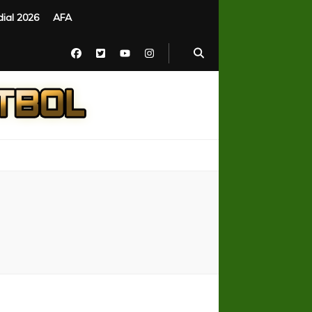
ial 2026
AFA