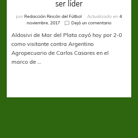
ser líder
por
Redacción Rincón del Fútbol
Actualizado en
4
en
noviembre, 2017
Dejá un comentario
Aldosivi
Aldosivi de Mar del Plata cayó hoy por 2-0
dejó
pasar
como visitante contra Argentino
la
Agropecuario de Carlos Casares en el
chance
marco de …
de
ser
líder