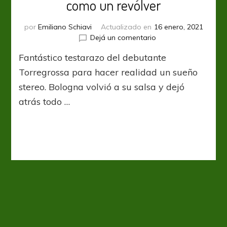
como un revólver
por
Emiliano Schiavi
Actualizado en
16 enero, 2021
en
Dejá un comentario
Serie
Fantástico testarazo del debutante
A:
Sampdoria
Torregrossa para hacer realidad un sueño
usó
stereo. Bologna volvió a su salsa y dejó
su
atrás todo …
cabeza
como
un
revólver