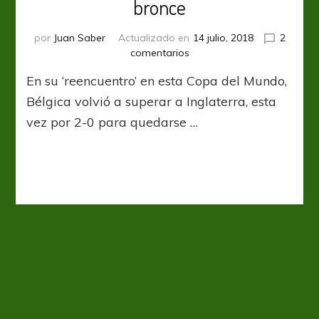
bronce
por
Juan Saber
Actualizado en
14 julio, 2018
2
en
comentarios
Generación
En su ‘reencuentro’ en esta Copa del Mundo,
de
oro,
Bélgica volvió a superar a Inglaterra, esta
posición
vez por 2-0 para quedarse …
de
bronce