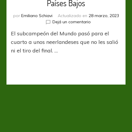
Países Bajos
por
Emiliano Schiavi
Actualizado en
28 marzo, 2023
en
Dejá un comentario
EURO
El subcampeón del Mundo pasó para el
2024:
Paliza
cuarto a unos neerlandeses que no les salió
de
ni el tiro del final. …
Francia
a
Países
Bajos