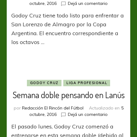
a
en
octubre, 2016
Dejá un comentario
2022”
Quiere
Godoy Cruz tiene todo listo para enfrentar a
jugar
los
San Lorenzo de Almagro por la Copa
cuartos
Argentina. El encuentro correspondiente a
los octavos …
GODOY CRUZ
LIGA PROFESIONAL
Semana doble pensando en Lanús
por
Redacción El Rincón del Fútbol
Actualizado en
5
en
octubre, 2016
Dejá un comentario
Semana
El pasado lunes, Godoy Cruz comenzó a
doble
pensando
entrenarse en esta semana doble (debido al