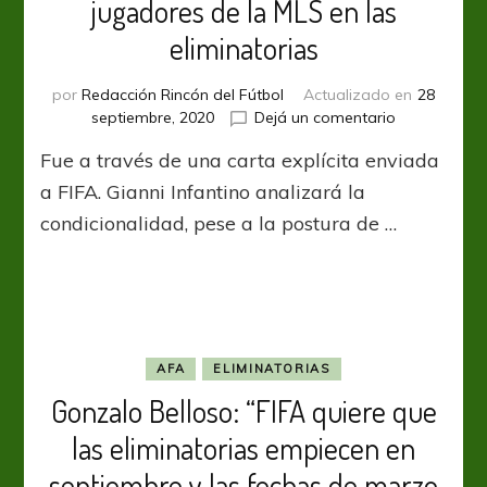
jugadores de la MLS en las
eliminatorias
por
Redacción Rincón del Fútbol
Actualizado en
28
en
septiembre, 2020
Dejá un comentario
Conmebol
Fue a través de una carta explícita enviada
solicita
la
a FIFA. Gianni Infantino analizará la
presencia
condicionalidad, pese a la postura de …
de
jugadores
de
la
MLS
en
las
AFA
ELIMINATORIAS
eliminatorias
Gonzalo Belloso: “FIFA quiere que
las eliminatorias empiecen en
septiembre y las fechas de marzo