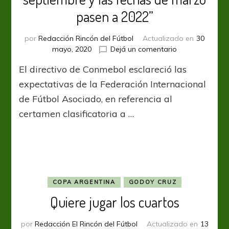
pasen a 2022”
por
Redacción Rincón del Fútbol
Actualizado en
30
en
mayo, 2020
Dejá un comentario
Gonzalo
El directivo de Conmebol esclareció las
Belloso:
“FIFA
expectativas de la Federación Internacional
quiere
de Fútbol Asociado, en referencia al
que
certamen clasificatoria a …
las
eliminatorias
empiecen
en
septiembre
y
las
COPA ARGENTINA
GODOY CRUZ
fechas
Quiere jugar los cuartos
de
marzo
pasen
por
Redacción El Rincón del Fútbol
Actualizado en
13