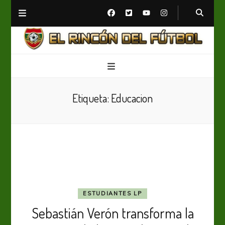
El Rincón del Fútbol
Diario digital de Fútbol
Etiqueta:
Educacion
ESTUDIANTES LP
Sebastián Verón transforma la