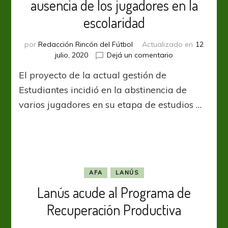
ausencia de los jugadores en la
escolaridad
por
Redacción Rincón del Fútbol
Actualizado en
12
en
julio, 2020
Dejá un comentario
Sebastián
El proyecto de la actual gestión de
Verón
transforma
Estudiantes incidió en la abstinencia de
la
varios jugadores en su etapa de estudios …
ausencia
de
los
jugadores
en
la
escolaridad
AFA
LANÚS
Lanús acude al Programa de
Recuperación Productiva