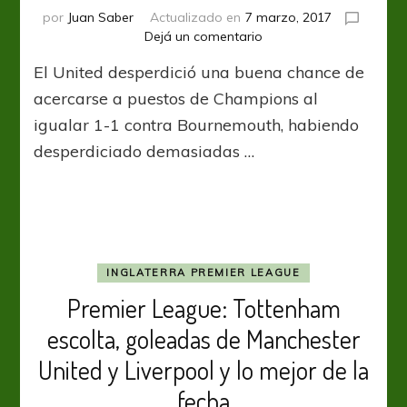
por
Juan Saber
Actualizado en
7 marzo, 2017
en
Dejá un comentario
Esta
El United desperdició una buena chance de
vez,
Zlatan
acercarse a puestos de Champions al
no
igualar 1-1 contra Bournemouth, habiendo
pudo
desperdiciado demasiadas …
INGLATERRA PREMIER LEAGUE
Premier League: Tottenham
escolta, goleadas de Manchester
United y Liverpool y lo mejor de la
fecha