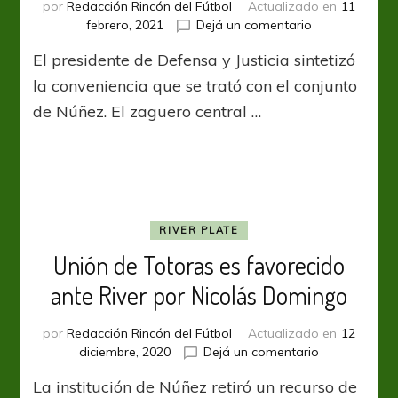
por
Redacción Rincón del Fútbol
Actualizado en
11
en
febrero, 2021
Dejá un comentario
José
El presidente de Defensa y Justicia sintetizó
Lemme:
“River
la conveniencia que se trató con el conjunto
pidió
de Núñez. El zaguero central …
a
David
Martínez,
es
probable
que
vuelva
RIVER PLATE
a
Unión de Totoras es favorecido
préstamo”
ante River por Nicolás Domingo
por
Redacción Rincón del Fútbol
Actualizado en
12
en
diciembre, 2020
Dejá un comentario
Unión
La institución de Núñez retiró un recurso de
de