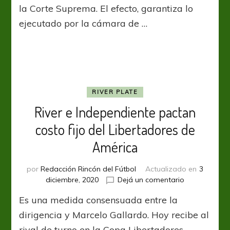
Totoras
la Corte Suprema. El efecto, garantiza lo
es
ejecutado por la cámara de …
favorecido
ante
River
por
Nicolás
Domingo
RIVER PLATE
River e Independiente pactan
costo fijo del Libertadores de
América
por
Redacción Rincón del Fútbol
Actualizado en
3
en
diciembre, 2020
Dejá un comentario
River
Es una medida consensuada entre la
e
Independient
dirigencia y Marcelo Gallardo. Hoy recibe al
pactan
rival de turno en la Copa Libertadores, …