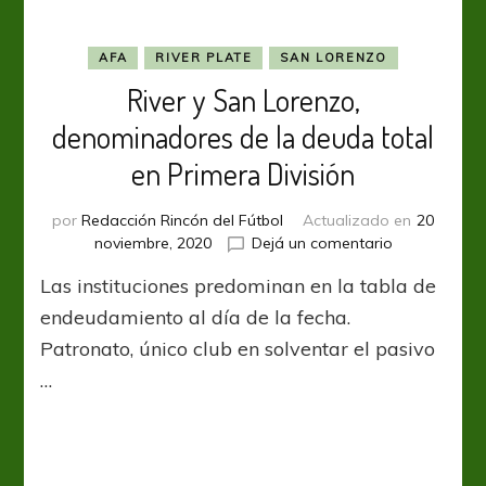
River
AFA
RIVER PLATE
SAN LORENZO
River y San Lorenzo,
denominadores de la deuda total
en Primera División
por
Redacción Rincón del Fútbol
Actualizado en
20
en
noviembre, 2020
Dejá un comentario
River
Las instituciones predominan en la tabla de
y
San
endeudamiento al día de la fecha.
Lorenzo,
Patronato, único club en solventar el pasivo
denominado
…
de
la
deuda
total
en