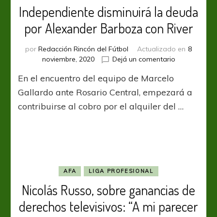
Independiente disminuirá la deuda
por Alexander Barboza con River
por
Redacción Rincón del Fútbol
Actualizado en
8
en
noviembre, 2020
Dejá un comentario
Independient
En el encuentro del equipo de Marcelo
disminuirá
la
Gallardo ante Rosario Central, empezará a
deuda
contribuirse al cobro por el alquiler del …
por
Alexander
Barboza
con
River
AFA
LIGA PROFESIONAL
Nicolás Russo, sobre ganancias de
derechos televisivos: “A mi parecer