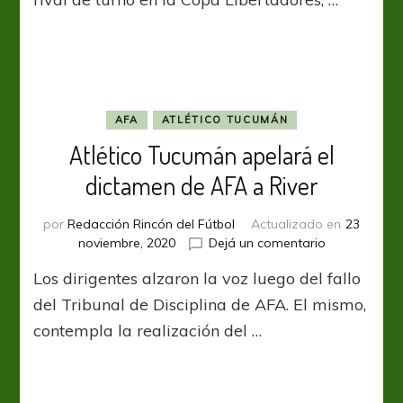
costo
fijo
del
Libertadores
de
América
AFA
ATLÉTICO TUCUMÁN
Atlético Tucumán apelará el
dictamen de AFA a River
por
Redacción Rincón del Fútbol
Actualizado en
23
en
noviembre, 2020
Dejá un comentario
Atlético
Los dirigentes alzaron la voz luego del fallo
Tucumán
apelará
del Tribunal de Disciplina de AFA. El mismo,
el
contempla la realización del …
dictamen
de
AFA
a