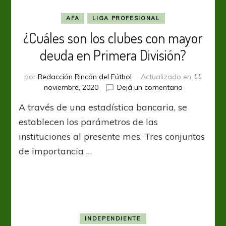
Primera
División
AFA
LIGA PROFESIONAL
¿Cuáles son los clubes con mayor
deuda en Primera División?
por
Redacción Rincón del Fútbol
Actualizado en
11
en
noviembre, 2020
Dejá un comentario
¿Cuáles
A través de una estadística bancaria, se
son
los
establecen los parámetros de las
clubes
instituciones al presente mes. Tres conjuntos
con
de importancia …
mayor
deuda
en
Primera
División?
INDEPENDIENTE