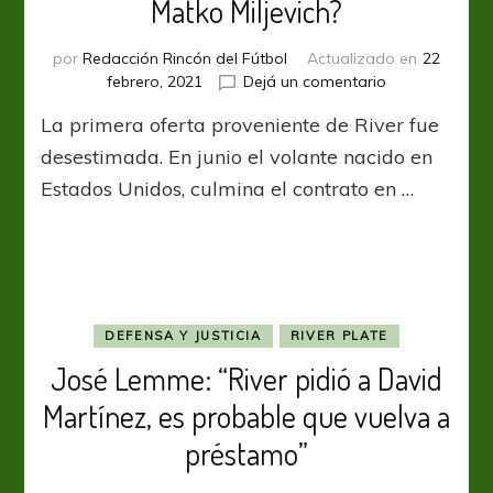
Matko Miljevich?
por
Redacción Rincón del Fútbol
Actualizado en
22
en
febrero, 2021
Dejá un comentario
¿Argentinos
La primera oferta proveniente de River fue
restringe
la
desestimada. En junio el volante nacido en
salida
Estados Unidos, culmina el contrato en …
de
Matko
Miljevich?
DEFENSA Y JUSTICIA
RIVER PLATE
José Lemme: “River pidió a David
Martínez, es probable que vuelva a
préstamo”