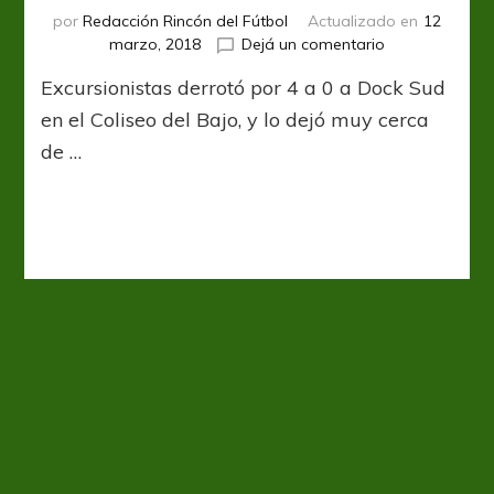
por
Redacción Rincón del Fútbol
Actualizado en
12
en
marzo, 2018
Dejá un comentario
Al
Excursionistas derrotó por 4 a 0 a Dock Sud
borde
del
en el Coliseo del Bajo, y lo dejó muy cerca
abismo
de …