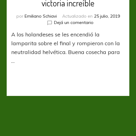
victoria increíble
por
Emiliano Schiavi
Actualizado en
25 julio, 2019
en
Dejá un comentario
UCL:
A los holandeses se les encendió la
PSV
se
lamparita sobre el final y rompieron con la
quedó
neutralidad helvética. Buena cosecha para
con
…
una
victoria
increíble