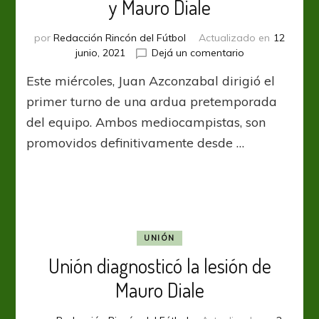
y Mauro Diale
por
Redacción Rincón del Fútbol
Actualizado en
12
en
junio, 2021
Dejá un comentario
Unión
Este miércoles, Juan Azconzabal dirigió el
adquiere
a
primer turno de una ardua pretemporada
Ezequiel
del equipo. Ambos mediocampistas, son
Cañete
promovidos definitivamente desde …
y
Mauro
Diale
UNIÓN
Unión diagnosticó la lesión de
Mauro Diale