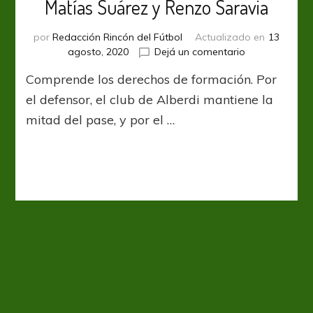
Matías Suárez y Renzo Saravia
por
Redacción Rincón del Fútbol
Actualizado en
13
en
agosto, 2020
Dejá un comentario
Belgrano
Comprende los derechos de formación. Por
obtendrá
ganancias
el defensor, el club de Alberdi mantiene la
por
mitad del pase, y por el …
Matías
Suárez
y
Renzo
Saravia