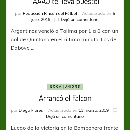
¡AAAJ te lleva puesto!
por
Redacción Rincón del Fútbol
Actualizado en
5
en
julio, 2019
Dejá un comentario
¡AAAJ
Argentinos venció a Tolima por 1 a 0 con un
te
lleva
gol de Quintana en el último minuto. Los de
puesto!
Dabove …
BOCA JUNIORS
Arrancó el Falcon
por
Diego Flores
Actualizado en
11 marzo, 2019
en
Dejá un comentario
Arrancó
Luego de la victoria en la Bombonera frente
el