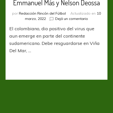
Emmanuel Más y Nelson Deossa
por
Redacción Rincón del Fútbol
Actualizado en
10
en
marzo, 2022
Dejá un comentario
Estudiantes,
El colombiano, dio positivo del virus que
expectante
por
aun emerge en parte del continente
Emmanuel
sudamericano. Debe resguardarse en Viña
Más
Del Mar, …
y
Nelson
Deossa