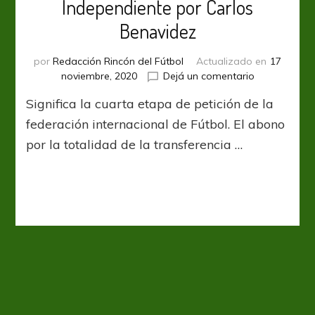
Independiente por Carlos
Benavidez
por
Redacción Rincón del Fútbol
Actualizado en
17
en
noviembre, 2020
Dejá un comentario
FIFA
Significa la cuarta etapa de petición de la
eleva
pedido
federación internacional de Fútbol. El abono
de
por la totalidad de la transferencia …
Pago
a
Independient
por
Carlos
Benavidez