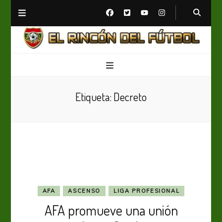
El Rincón del Fútbol
Diario digital de Fútbol
Etiqueta:
Decreto
AFA
ASCENSO
LIGA PROFESIONAL
AFA promueve una unión