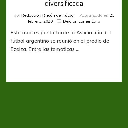
diversificada
por
Redacción Rincón del Fútbol
Actualizado en
21
en
febrero, 2020
Dejá un comentario
AFA
Este martes por la tarde la Asociación del
promueve
una
fútbol argentino se reunió en el predio de
unión
Ezeiza. Entre las temáticas …
diversificada