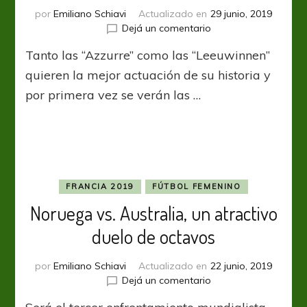
por
Emiliano Schiavi
Actualizado en
29 junio, 2019
en
Dejá un comentario
Italia
Tanto las “Azzurre” como las “Leeuwinnen”
y
Holanda,
quieren la mejor actuación de su historia y
para
por primera vez se verán las …
llegar
bien
alto
FRANCIA 2019
FÚTBOL FEMENINO
Noruega vs. Australia, un atractivo
duelo de octavos
por
Emiliano Schiavi
Actualizado en
22 junio, 2019
en
Dejá un comentario
Noruega