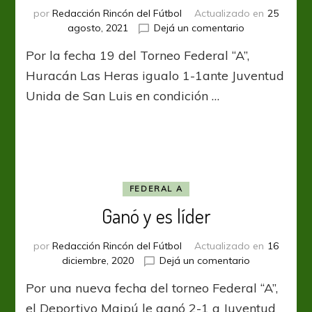
por
Redacción Rincón del Fútbol
Actualizado en
25
en
agosto, 2021
Dejá un comentario
Repartieron
Por la fecha 19 del Torneo Federal “A”,
puntos
en
Huracán Las Heras igualo 1-1ante Juventud
Mendoza
Unida de San Luis en condición …
FEDERAL A
Ganó y es líder
por
Redacción Rincón del Fútbol
Actualizado en
16
en
diciembre, 2020
Dejá un comentario
Ganó
Por una nueva fecha del torneo Federal “A”,
y
es
el Deportivo Maipú le ganó 2-1 a Juventud