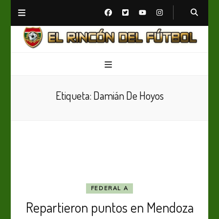
El Rincón del Fútbol
Diario digital de Fútbol
Etiqueta:
Damián De Hoyos
FEDERAL A
Repartieron puntos en Mendoza