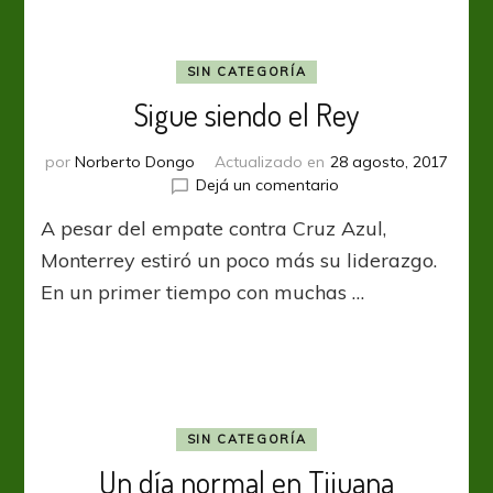
vuelta
SIN CATEGORÍA
Sigue siendo el Rey
por
Norberto Dongo
Actualizado en
28 agosto, 2017
en
Dejá un comentario
Sigue
A pesar del empate contra Cruz Azul,
siendo
el
Monterrey estiró un poco más su liderazgo.
Rey
En un primer tiempo con muchas …
SIN CATEGORÍA
Un día normal en Tijuana