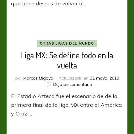
que tiene deseos de volver a …
volver
a
Central”
OTRAS LIGAS DEL MUNDO
Liga MX: Se define todo en la
vuelta
por
Marcos Migoya
Actualizado en
31 mayo, 2019
en
Dejá un comentario
Liga
El Estadio Azteca fue el escenario de de la
MX:
Se
primera final de la liga MX entre el América
define
y Cruz …
todo
en
la