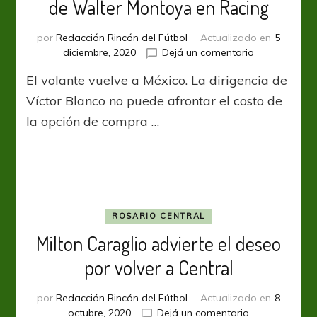
de Walter Montoya en Racing
por
Redacción Rincón del Fútbol
Actualizado en
5
en
diciembre, 2020
Dejá un comentario
Cruz
El volante vuelve a México. La dirigencia de
Azul
interrumpe
Víctor Blanco no puede afrontar el costo de
el
la opción de compra …
préstamo
de
Walter
Montoya
en
Racing
ROSARIO CENTRAL
Milton Caraglio advierte el deseo
por volver a Central
por
Redacción Rincón del Fútbol
Actualizado en
8
en
octubre, 2020
Dejá un comentario