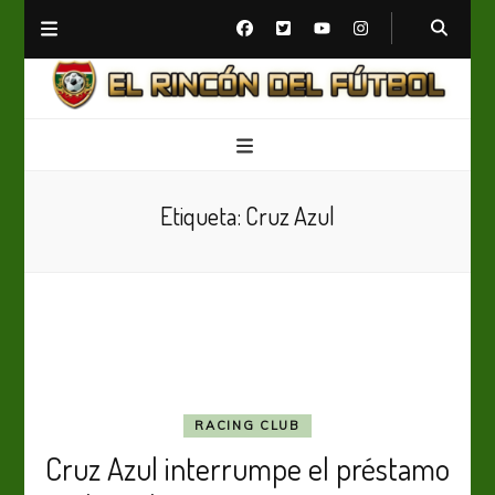
El Rincón del Fútbol
Diario digital de Fútbol
Etiqueta:
Cruz Azul
RACING CLUB
Cruz Azul interrumpe el préstamo