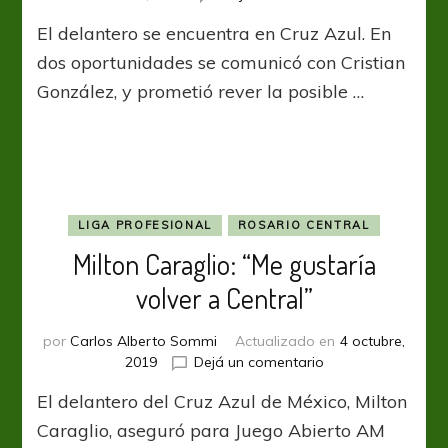
Milton
El delantero se encuentra en Cruz Azul. En
Caraglio
advierte
dos oportunidades se comunicó con Cristian
el
González, y prometió rever la posible …
deseo
por
volver
a
Central
LIGA PROFESIONAL
ROSARIO CENTRAL
Milton Caraglio: “Me gustaría
volver a Central”
por
Carlos Alberto Sommi
Actualizado en
4 octubre,
en
2019
Dejá un comentario
Milton
El delantero del Cruz Azul de México, Milton
Caraglio:
“Me
Caraglio, aseguró para Juego Abierto AM
gustaría