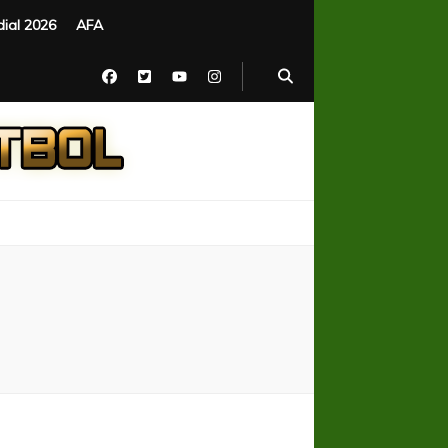
ial 2026
AFA